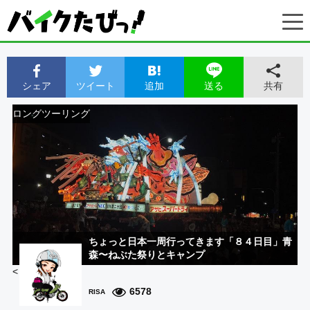
シェア
ツイート
追加
共有
送る
ロングツーリング
ちょっと日本一周行ってきます「８４日目」青
森〜ねぶた祭りとキャンプ
<
6578
RISA