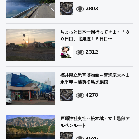
3803
ちょっと日本一周行ってきます「８
０日目」北海道１６日目〜
2312
福井県立恐竜博物館～曹洞宗大本山
永平寺～越前松島水族館
4278
戸隠神社奥社～松本城～立山黒部ア
ルペンルート
4526