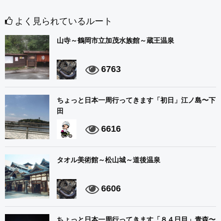
よく見られているルート
山寺～鶴岡市立加茂水族館～蔵王温泉
6763
ちょっと日本一周行ってきます「初日」江ノ島〜下
田
6616
タオル美術館～松山城～道後温泉
6606
ちょっと日本一周行ってきます「８４日目」青森〜