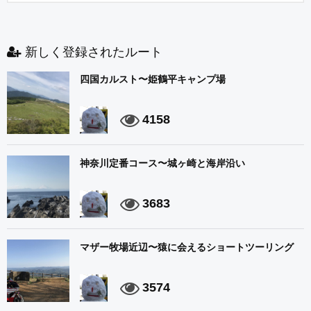
新しく登録されたルート
四国カルスト〜姫鶴平キャンプ場
4158
神奈川定番コース〜城ヶ崎と海岸沿い
3683
マザー牧場近辺〜猿に会えるショートツーリング
3574