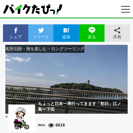
シェア
ツイート
追加
共有
送る
名所旧跡・海を楽しむ・ロングツーリング
ちょっと日本一周行ってきます「初日」江ノ
島〜下田
<
6616
RISA